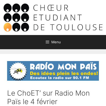
Aller
au
contenu
Menu
Le ChoET’ sur Radio Mon
Païs le 4 février